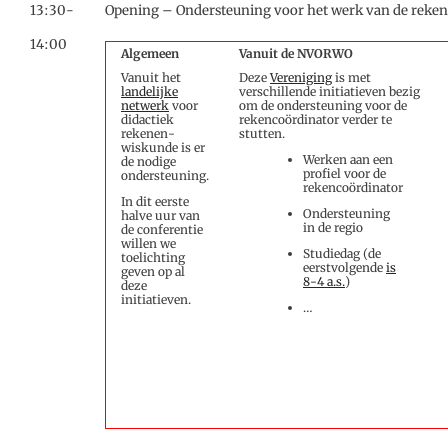
13:30-
Opening – Ondersteuning voor het werk van de reke
14:00
Algemeen
Vanuit de NVORWO
Vanuit het
Deze
Vereniging
is met
landelijke
verschillende initiatieven bezig
netwerk
voor
om de ondersteuning voor de
didactiek
rekencoördinator verder te
rekenen-
stutten.
wiskunde is er
Werken aan een
de nodige
profiel voor de
ondersteuning.
rekencoördinator
In dit eerste
Ondersteuning
halve uur van
in de regio
de conferentie
willen we
Studiedag (de
toelichting
eerstvolgende
is
geven op al
8-4 a.s.
)
deze
initiatieven.
…