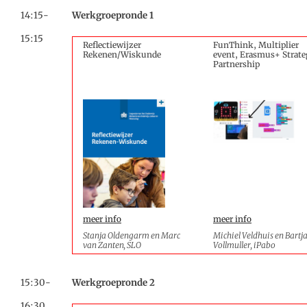
14:15-
Werkgroepronde 1
15:15
Reflectiewijzer
FunThink, Multiplier
Rekenen/Wiskunde
event, Erasmus+ Strate
Partnership
meer info
meer info
Stanja Oldengarm en Marc
Michiel Veldhuis en Bartj
van Zanten, SLO
Vollmuller, iPabo
15:30-
Werkgroepronde 2
16:30