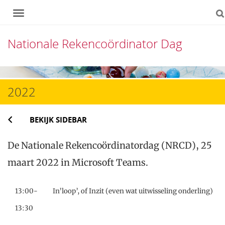
Navigation
Nationale Rekencoördinator Dag
Direct
naar
2022
het
BEKIJK SIDEBAR
inhoud
De Nationale Rekencoördinatordag (NRCD), 25
maart 2022 in Microsoft Teams.
13:00-
In’loop’, of Inzit (even wat uitwisseling onderling)
13:30