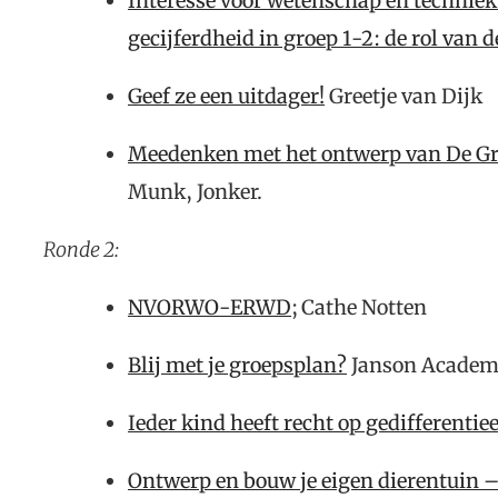
Interesse voor wetenschap en technie
gecijferdheid in groep 1-2: de rol van
Geef ze een uitdager!
Greetje van Dijk
Meedenken met het ontwerp van De G
Munk, Jonker.
Ronde 2:
NVORWO-ERWD
; Cathe Notten
Blij met je groepsplan?
Janson Acade
Ieder kind heeft recht op gedifferenti
Ontwerp en bouw je eigen dierentuin 