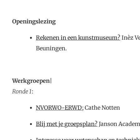
Openingslezing
Rekenen in een kunstmuseum?
Inèz V
Beuningen.
Werkgroepen
|
Ronde 1
:
NVORWO-ERWD
; Cathe Notten
Blij met je groepsplan?
Janson Acade