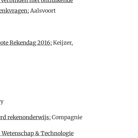
k verbinden met ontluikende
 denkvragen
; Aalsvoort
rote Rekendag 2016
; Keijzer,
my
eerd rekenonderwijs
; Compagnie
– Wetenschap & Technologie