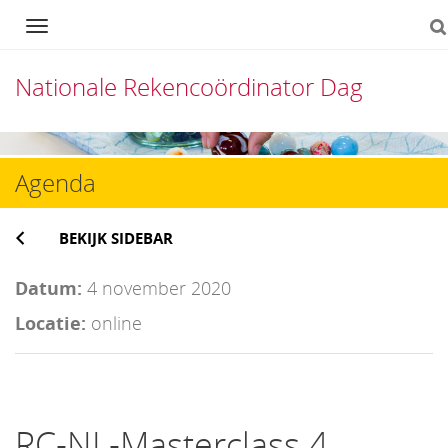
Navigation
Nationale Rekencoördinator Dag
Direct
naar
Agenda
het
BEKIJK SIDEBAR
inhoud
Datum:
4 november 2020
Locatie:
online
RC-NL-Masterclass 4